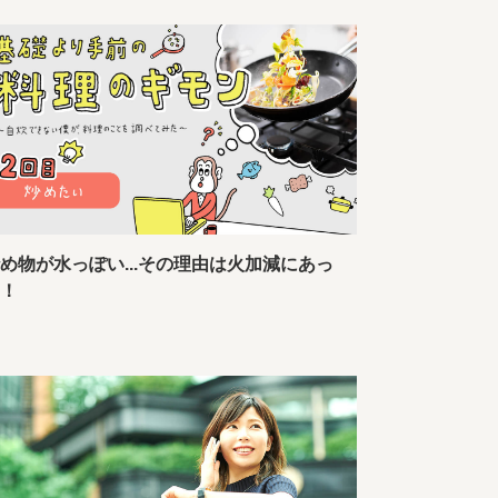
め物が水っぽい...その理由は火加減にあっ
た！