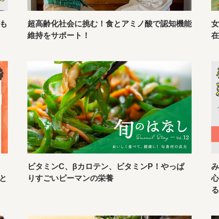
も
超高齢化社会に挑む！食とアミノ酸で認知機能
維持をサポート！
ビタミンC、βカロテン、ビタミンP！やっぱ
と
りすごいピーマンの栄養