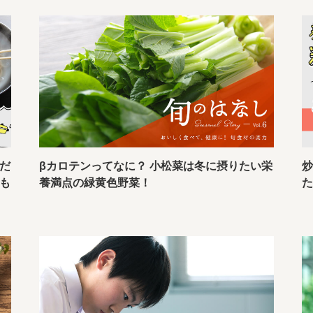
だ
βカロテンってなに？ 小松菜は冬に摂りたい栄
炒
も
養満点の緑黄色野菜！