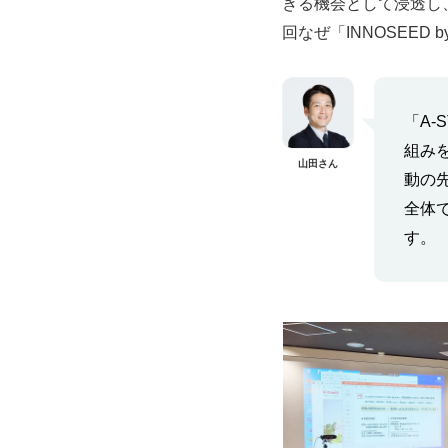
きる機会として浸透し
回なぜ「INNOSEED 
「A-
組み
山田さん
動の
全体
す。