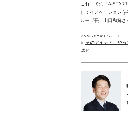
これまでの「A-STA
してイノベーションを
ループ長、山田和輝さ
※A-STARTERS については
そのアイデア、やって
は