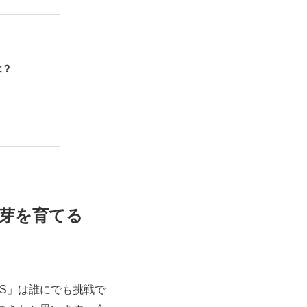
は？
の芽を育てる
RS」は誰にでも挑戦で