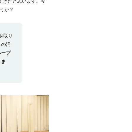
てきたと思います。今
ょうか？
や取り
この活
ループ
りま