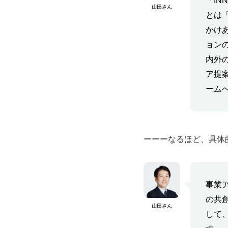
「INN
山田さん
とは「
かけ
ョン
内外
ア提
ーム
ーーーなるほど、具体
事業
の共
山田さん
して