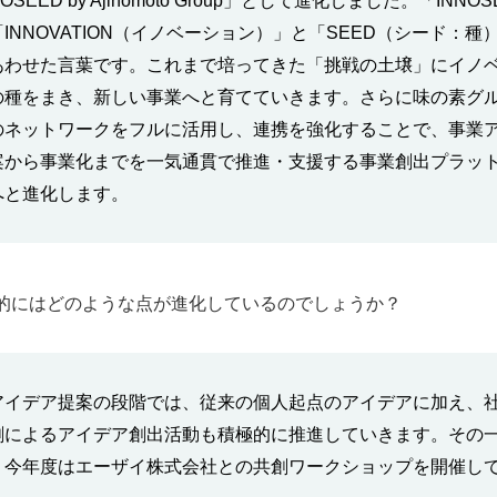
OSEED by Ajinomoto Group」として進化しました。「INNO
INNOVATION（イノベーション）」と「SEED（シード：種
あわせた言葉です。これまで培ってきた「挑戦の土壌」にイノ
の種をまき、新しい事業へと育てていきます。さらに味の素グ
のネットワークをフルに活用し、連携を強化することで、事業
案から事業化までを一気通貫で推進・支援する事業創出プラッ
へと進化します。
的にはどのような点が進化しているのでしょうか？
アイデア提案の段階では、従来の個人起点のアイデアに加え、
創によるアイデア創出活動も積極的に推進していきます。その
、今年度はエーザイ株式会社との共創ワークショップを開催し