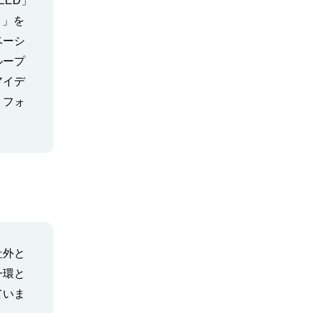
SEED」
）」を
ベーシ
ループ
アイデ
トフォ
社外と
一環と
ていま