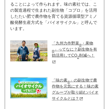
ることによって作られます。味の素社では、こ
の製造過程で生まれた副生物「コプロ」を活用
したたい肥で農作物を育てる資源循環型アミノ
酸発酵生産方式を「バイオサイクル」と呼んで
います。
「九州力作野菜
・果物
®
」ってなに？副生物を有
®
効活用してCO
削減へ！
2
「味の素
」の副生物で農
®
作物を元気にする！味の素
グループが取り組むバイオ
サイクルとは？