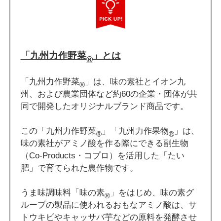
「九州力作野菜
」とは
®
「九州力作野菜
」は、味の素社とイオン九
®
州、および農業団体など約60の企業・団体が共
同で開発したオリジナルブランド商品です。
この「九州力作野菜
」「九州力作果物
」は、
®
®
味の素社がアミノ酸を作る際にできる副生物
（Co-Products・コプロ）を活用した「たい
肥」で育てられた農作物です。
うま味調味料「味の素
」をはじめ、味の素グ
®
ループの製品に使われるおもなアミノ酸は、サ
トウキビやキャッサバ芋などの原料を発酵させ