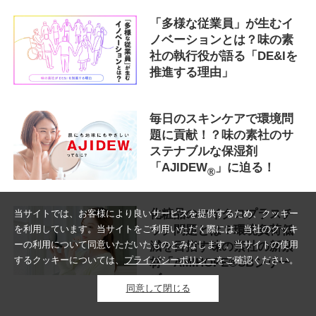
「多様な従業員」が生むイ
ノベーションとは？味の素
社の執行役が語る「DE&Iを
推進する理由」
毎日のスキンケアで環境問
題に貢献！？
味の素社のサ
ステナブルな保湿剤
「AJIDEW
」に迫る！
®
化粧品のマイクロプラスチ
当サイトでは、お客様により良いサービスを提供するため、クッキー
ック問題とは？環境負荷低
を利用しています。当サイトをご利用いただく際には、当社のクッキ
ーの利用について同意いただいたものとみなします。当サイトの使用
減を目指す味の素社の新素
するクッキーについては、
プライバシーポリシー
をご確認ください。
材「AMIHOPE®SBシリー
ズ」
同意して閉じる