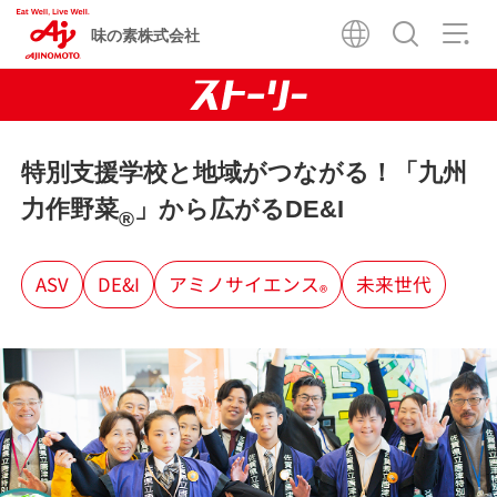
味の素株式会社
特別支援学校と地域がつながる！「九州
力作野菜
」から広がるDE&I
®
ASV
DE&I
アミノサイエンス
未来世代
®