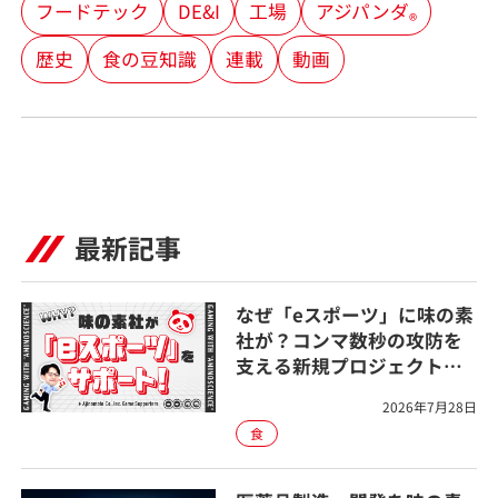
フードテック
DE&I
工場
アジパンダ
®
歴史
食の豆知識
連載
動画
最新記事
なぜ「eスポーツ」に味の素
社が？コンマ数秒の攻防を
支える新規プロジェクトと
は
2026年7月28日
食