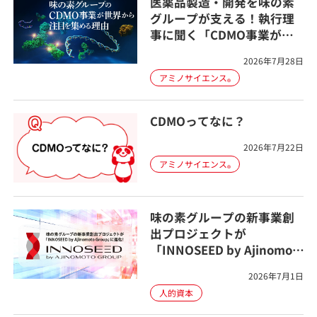
医薬品製造・開発を味の素
グループが支える！執行理
事に聞く「CDMO事業が世
界から注目を集める理由」
2026年7月28日
アミノサイエンス
®
CDMOってなに？
2026年7月22日
アミノサイエンス
®
味の素グループの新事業創
出プロジェクトが
「INNOSEED by Ajinomoto
Group」として進化！これ
2026年7月1日
ってどういうこと？
人的資本